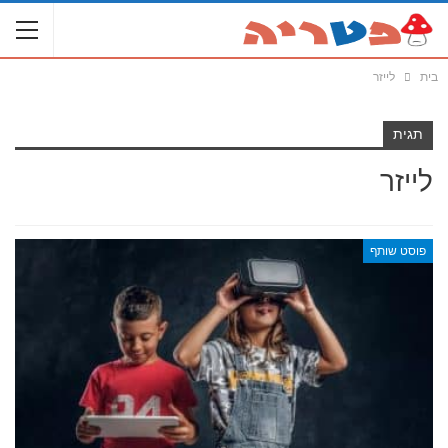
בית
לייזר
תגית
לייזר
פוסט שותף