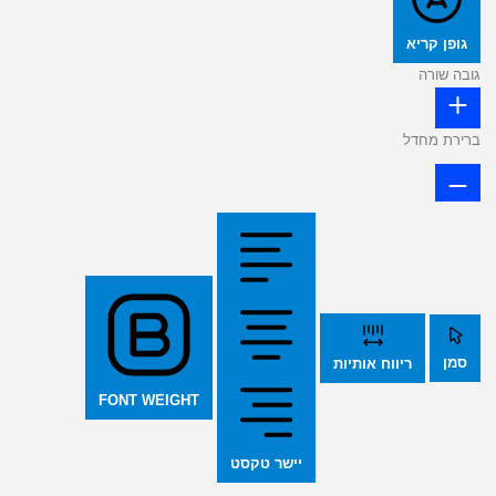
גופן קריא
גובה שורה
ברירת מחדל
סמן
ריווח אותיות
FONT WEIGHT
יישר טקסט