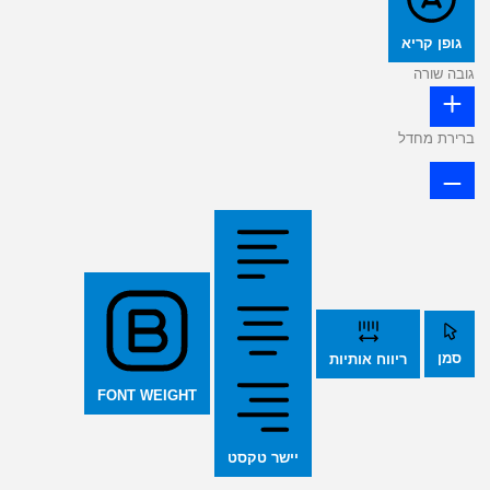
גופן קריא
גובה שורה
ברירת מחדל
סמן
ריווח אותיות
FONT WEIGHT
יישר טקסט