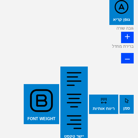
גופן קריא
גובה שורה
ברירת מחדל
סמן
ריווח אותיות
FONT WEIGHT
יישר טקסט