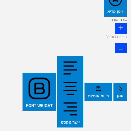
גופן קריא
גובה שורה
ברירת מחדל
סמן
ריווח אותיות
FONT WEIGHT
יישר טקסט