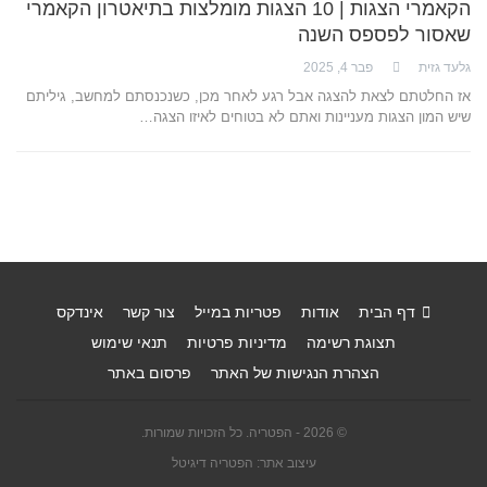
הקאמרי הצגות | 10 הצגות מומלצות בתיאטרון הקאמרי
שאסור לפספס השנה
גלעד גזית
פבר 4, 2025
אז החלטתם לצאת להצגה אבל רגע לאחר מכן, כשנכנסתם למחשב, גיליתם
שיש המון הצגות מעניינות ואתם לא בטוחים לאיזו הצגה…
דף הבית
אודות
פטריות במייל
צור קשר
אינדקס
תצוגת רשימה
מדיניות פרטיות
תנאי שימוש
הצהרת הנגישות של האתר
פרסום באתר
© 2026 - הפטריה. כל הזכויות שמורות.
עיצוב אתר: הפטריה דיגיטל