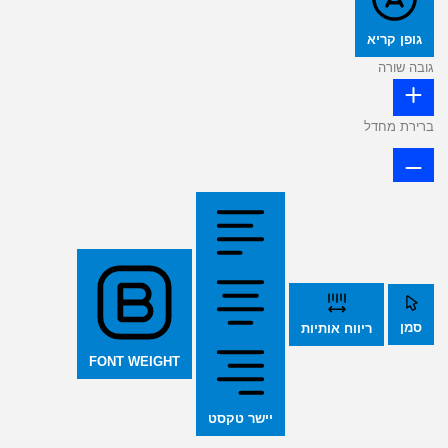
גופן קריא
גובה שורה
ברירת מחדל
סמן
ריווח אותיות
FONT WEIGHT
יישר טקסט