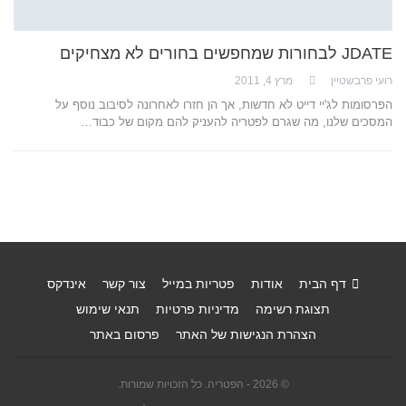
JDATE לבחורות שמחפשים בחורים לא מצחיקים
רועי פרבשטיין
מרץ 4, 2011
הפרסומות לג'יי דייט לא חדשות, אך הן חזרו לאחרונה לסיבוב נוסף על
המסכים שלנו, מה שגרם לפטריה להעניק להם מקום של כבוד…
דף הבית
אודות
פטריות במייל
צור קשר
אינדקס
תצוגת רשימה
מדיניות פרטיות
תנאי שימוש
הצהרת הנגישות של האתר
פרסום באתר
© 2026 - הפטריה. כל הזכויות שמורות.