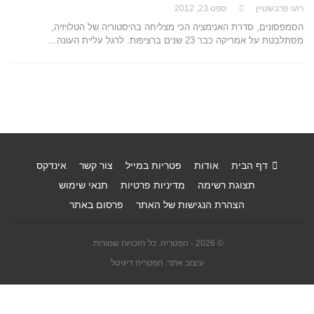
רועי פרבשטיין
ספט 23, 2012
הסמפסונים, סדרת האנימציה הכי מצליחה בהיסטוריה של הטלויזיה,
מסתלבטת על אמריקה כבר 23 שנים ברציפות. לרגל עליית העונה…
דף הבית
אודות
פטריות במייל
צור קשר
אינדקס
תצוגת רשימה
מדיניות פרטיות
תנאי שימוש
הצהרת הנגישות של האתר
פרסום באתר
© 2026 - הפטריה. כל הזכויות שמורות.
עיצוב אתר: הפטריה דיגיטל