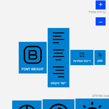
ברירת מחדל
סמן
ריווח אותיות
FONT WEIGHT
יישר טקסט
צבע מודולים