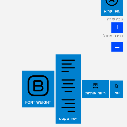
גופן קריא
גובה שורה
ברירת מחדל
סמן
ריווח אותיות
FONT WEIGHT
יישר טקסט