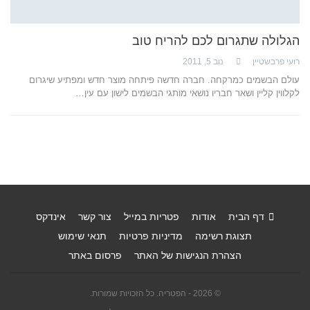
הגלולה שתגרום לכם להריח טוב
רועי פרבשטיין
נוב 5, 2011
עולם הבשמים כמרקחה. חברה חדשה פיתחה מוצר חדש ומפתיע שיגרום
לקלווין קליין ושאר חבריו נושאי מותגי הבשמים לישון עם עין…
דף הבית
אודות
פטריות במייל
צור קשר
אינדקס
תצוגת רשימה
מדיניות פרטיות
תנאי שימוש
הצהרת הנגישות של האתר
פרסום באתר
© 2026 - הפטריה. כל הזכויות שמורות.