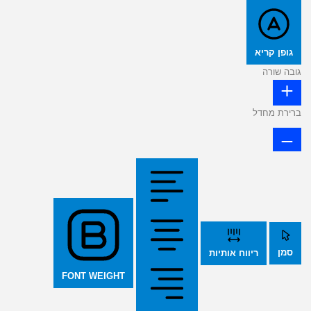
גופן קריא
גובה שורה
ברירת מחדל
סמן
ריווח אותיות
FONT WEIGHT