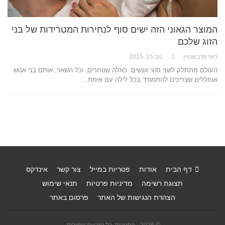
המוצר הגאוני הזה ישים סוף לנחירות המטרידות של בני
הזוג שלכם
רועי פרבשטיין
נוב 15, 2015
העולם מתחלק לשני סוגי אנשים: כאלה שנוחרים, וכל השאר, אותם בני אנוש
אומללים שצריכים להתמודד בכל לילה עם אימת…
דף הבית
אודות
פטריות במייל
צור קשר
אינדקס
תצוגת רשימה
מדיניות פרטיות
תנאי שימוש
הצהרת הנגישות של האתר
פרסום באתר