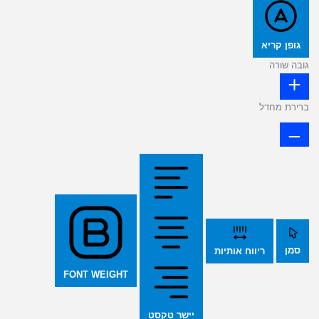
גופן קריא
גובה שורה
ברירת מחדל
סמן
ריווח אותיות
FONT WEIGHT
יישר טקסט