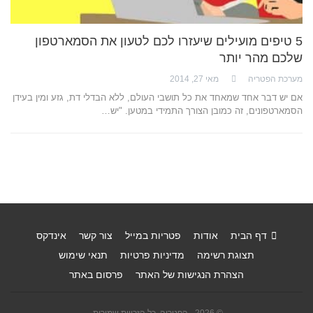
5 טיפים מועילים שיעזרו לכם לטעון את הסמארטפון
שלכם מהר יותר
מערכת הפטריה
מאי 27, 2014
אם יש דבר אחד שמאחד את כל תושבי העולם, ללא הבדלי דת, גזע ומין בעידן
הסמארטפונים, זה כמובן הצורך התמידי במטען. "יש…
דף הבית
אודות
פטריות במייל
צור קשר
אינדקס
תצוגת רשימה
מדיניות פרטיות
תנאי שימוש
הצהרת הנגישות של האתר
פרסום באתר