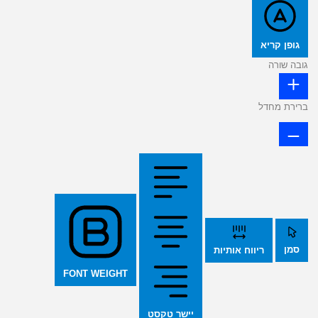
גופן קריא
גובה שורה
ברירת מחדל
סמן
ריווח אותיות
FONT WEIGHT
יישר טקסט