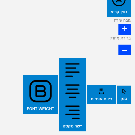
גופן קריא
גובה שורה
ברירת מחדל
סמן
ריווח אותיות
FONT WEIGHT
יישר טקסט