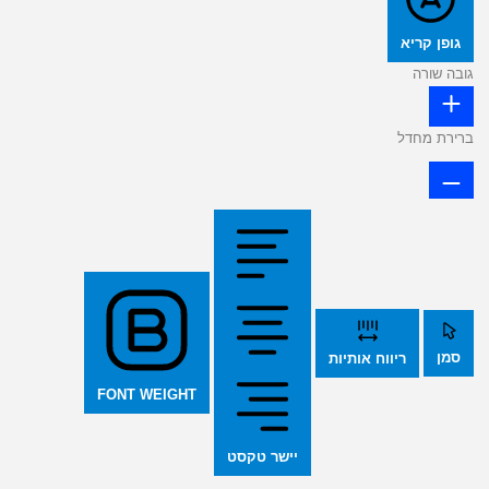
גופן קריא
גובה שורה
ברירת מחדל
סמן
ריווח אותיות
FONT WEIGHT
יישר טקסט