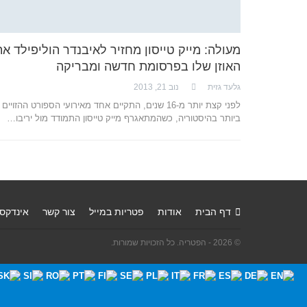
מעולה: מייק טייסון מחזיר לאיבנדר הוליפילד את
האוזן שלו בפרסומת חדשה ומבריקה
גלעד גזית
נוב 21, 2013
לפני קצת יותר מ-16 שנים, התקיים אחד מאירועי הספורט ההזויים
ביותר בהיסטוריה, כשהמתאגרף מייק טייסון התמודד מול יריבו…
דף הבית
אודות
פטריות במייל
צור קשר
אינדקס
© 2026 - הפטריה. כל הזכויות שמורות.