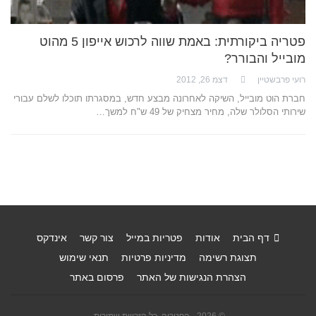
פטריה ביקורתית: באמת שווה לרכוש אייפון 5 מהוט
מובייל והבורר?
רועי פרבשטיין
דצמ 26, 2012
חברת הוט מובייל, השיקה לאחרונה מבצע חדש, במסגרתו תוכלו לשלם עבורי
שירותי הסלולר שלה, מחיר מצחיק של 49 ש"ח למשך…
דף הבית
אודות
פטריות במייל
צור קשר
אינדקס
תצוגת רשימה
מדיניות פרטיות
תנאי שימוש
הצהרת הנגישות של האתר
פרסום באתר