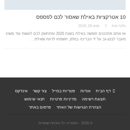
10 אטרקציות באילת שאסור לכם לפספס
גלעד גזית
ספט 29, 2018
אז אתם מתכננים חופשה באילת בשנת 2020 ומתחשק לכם לעשות עוד משהו
מעבר לבטן-גב על יד הבריכה במלון, תשמחו לדעת שאילת…
דף הבית
אודות
פטריות במייל
צור קשר
אינדקס
תצוגת רשימה
מדיניות פרטיות
תנאי שימוש
הצהרת הנגישות של האתר
פרסום באתר
© 2026 - הפטריה. כל הזכויות שמורות.