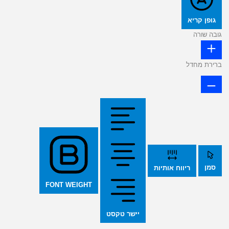
גופן קריא
גובה שורה
ברירת מחדל
סמן
ריווח אותיות
FONT WEIGHT
יישר טקסט