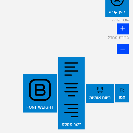
גופן קריא
גובה שורה
ברירת מחדל
סמן
ריווח אותיות
FONT WEIGHT
יישר טקסט