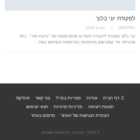
לפקודת יוני בלוך
HAPITRIA
אוק 6, 2010
יובי בלוך מצטרף לחבורת הזמרים מהפרסומות של "ביטוח ישיר". בלוך
שכנראה גזר קופון שמן מההופעה בפרסומת והשימוש בשיר…
דף הבית
אודות
פטריות במייל
צור קשר
אינדקס
תצוגת רשימה
מדיניות פרטיות
תנאי שימוש
הצהרת הנגישות של האתר
פרסום באתר
© 2026 - הפטריה. כל הזכויות שמורות.