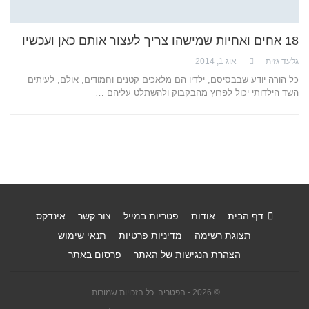
18 אחים ואחיות שמישהו צריך לעצור אותם כאן ועכשיו
גלעד גזית
אוג 1, 2014
כל הורה יודע שבבסיסם, ילדיו הם מלאכים קטנים וחמודים, אולם, לעיתים
השד הילדותי יכול לפרוץ מהבקבוק ולהשתלט עליהם …
דף הבית
אודות
פטריות במייל
צור קשר
אינדקס
תצוגת רשימה
מדיניות פרטיות
תנאי שימוש
הצהרת הנגישות של האתר
פרסום באתר
© 2026 - הפטריה. כל הזכויות שמורות.