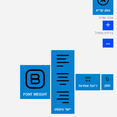
גופן קריא
גובה שורה
ברירת מחדל
סמן
ריווח אותיות
FONT WEIGHT
יישר טקסט