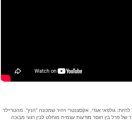
 להיות: גולפאי אגדי, אקסצנטרי ויהיר שמכונה "הנץ". מהטריילר
 של פרל בין חוסר מודעות עצמית מוחלט לבין רגעי מבוכה