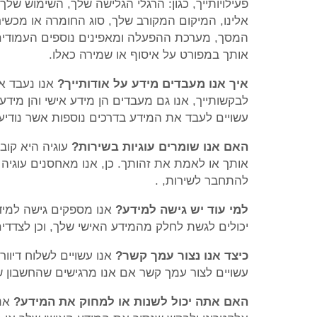
פעילויותייך, כגון: הרגלי הגלישה שלך, השימוש של
אלינו, המיקום המקורב שלך, סוג החומרה או מכשיר
המסך, מערכת ההפעלה ומאפינים נוספים העמודים ה
אותך במפורט על איסוף או שמירה כאלו.
איך אנו מעבדים מידע על אודותייך?
אנו נעבד א
לבקשותייך, אנו גם מעבדים הן מידע אישי והן מידע
עשויים לעבד את המידע בדרכים נוספות אשר נודיע 
האם אנו שומרים עוגיות בשירות?
עוגיה היא קו
אותך או לאמת את זהותך. כן, אנו מאחסנים עוג
להתחבר לשירות, .
למי עוד יש גישה למידע?
אנו מספקים גישה למידע
יכולים לגשת לחלק מהמידע האישי שלך, וכן לצדד
כיצד אנו נצור עמך קשר?
אנו עשויים לשלוח דיוור
עשויים לצור עמך קשר אם אנו מרגישים שהחשבון ש
האם אתה יכול לשנות או למחוק את המידע?
אנו